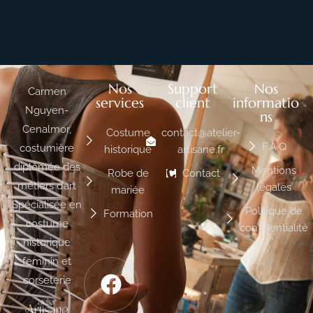
Nos
Support
Nos
Carmen
services
client
informatio
Nguyen-
ns
Cenalmor,
Costume
contact@atelier-
F.A.Q
costumière
historique
artisane.fr
diplômée des
Mentions
Robe de
Contact
métiers d’art
légales
mariée
Spécialisée en
Politique de
Formation
costume
confidentialité
historique
feminin et
corseterie